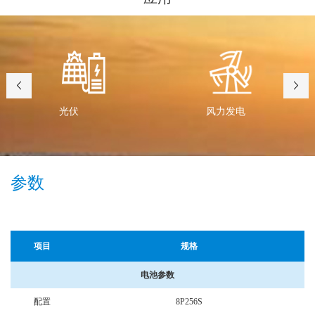
光伏
风力发电
参数
项目
规格
电池参数
配置
8P256S