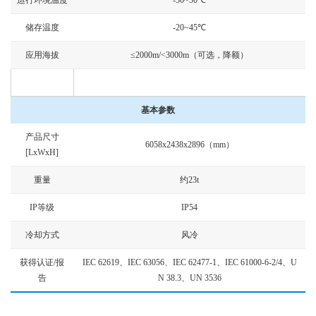
运行环境温度
-30~50℃
储存温度
-20~45℃
应用海拔
≤2000m/<3000m（可选，降额）
基本参数
产品尺寸
6058x2438x2896（mm）
[LxWxH]
重量
约23t
IP等级
IP54
冷却方式
风冷
获得认证/报
IEC 62619、IEC 63056、IEC 62477-1、IEC 61000-6-2/4、U
告
N 38.3、UN 3536