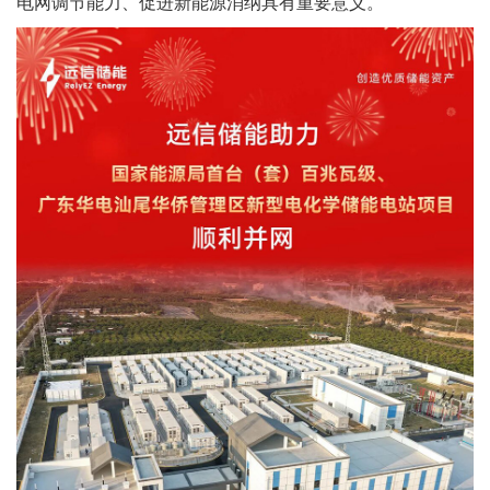
电网调节能力、促进新能源消纳具有重要意义。